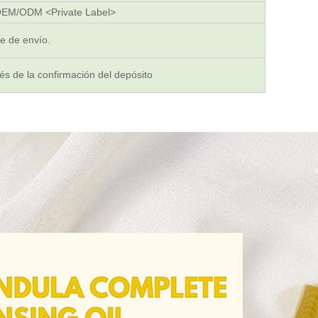
OEM/ODM <Private Label>
te de envío.
s de la confirmación del depósito