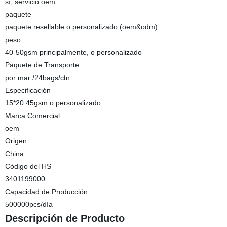
sí, servicio oem
paquete
paquete resellable o personalizado (oem&odm)
peso
40-50gsm principalmente, o personalizado
Paquete de Transporte
por mar /24bags/ctn
Especificación
15*20 45gsm o personalizado
Marca Comercial
oem
Origen
China
Código del HS
3401199000
Capacidad de Producción
500000pcs/día
Descripción de Producto