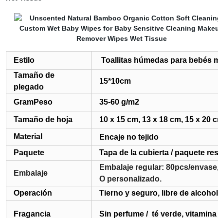
Estilo
Toallitas húmedas para bebés 
Tamaño de
15*10cm
plegado
GramPeso
35-60 g/m2
Tamaño de hoja
10 x 15 cm, 13 x 18 cm, 15 x 20
Material
Encaje no tejido
Paquete
Tapa de la cubierta / paquete re
Embalaje regular: 80pcs/envase
Embalaje
O personalizado.
Operación
Tierno y seguro, libre de alcohol
Fragancia
Sin perfume /
té verde, vitamina 