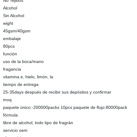
No Tejidos
Alcohol
Sin Alcohol
wight
45gsm/40gsm
embalaje
80pcs
función
uso de la boca/mano
fragancia
vitamina e, hielo, limón, la
tiempo de entrega
25-35days después de recibir sus depósitos y confirmar
moq
paquete único:-200000packs 10pcs paquete de flujo:80000pack
fórmula
libre de alcohol, todo tipo de fragrán
servicio oem