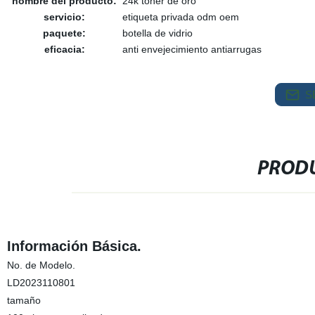
nombre del producto:
24k tóner de oro
servicio:
etiqueta privada odm oem
paquete:
botella de vidrio
eficacia:
anti envejecimiento antiarrugas
S
PRODU
Información Básica.
No. de Modelo.
LD2023110801
tamaño