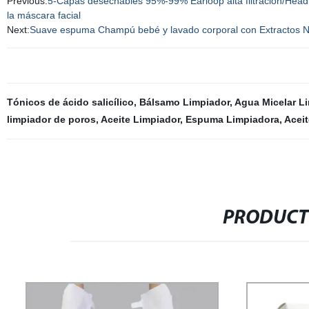
Previous:
5-Capas desechables 95%-99% Earloop alta filtración/Hea
la máscara facial
Next:
Suave espuma Champú bebé y lavado corporal con Extractos N
Tónicos de ácido salicílico
,
Bálsamo Limpiador
,
Agua Micelar L
limpiador de poros
,
Aceite Limpiador
,
Espuma Limpiadora
,
Aceit
PRODUCT