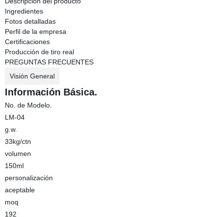
Descripción del producto
Ingredientes
Fotos detalladas
Perfil de la empresa
Certificaciones
Producción de tiro real
PREGUNTAS FRECUENTES
Visión General
Información Básica.
No. de Modelo.
LM-04
g.w.
33kg/ctn
volumen
150ml
personalización
aceptable
moq
192