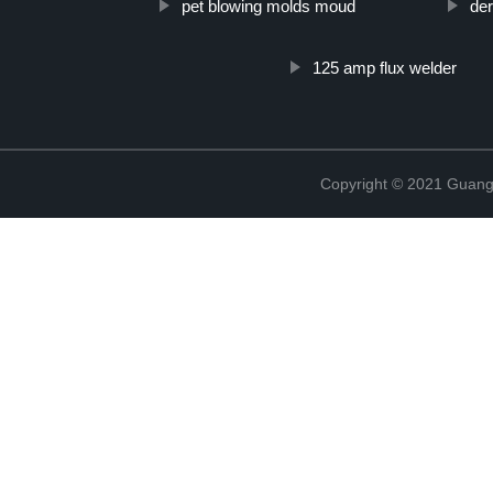
pet blowing molds moud
der
125 amp flux welder
Copyright © 2021 Guang