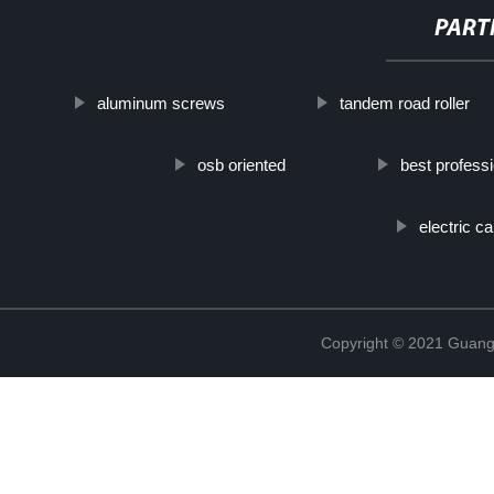
PART
aluminum screws
tandem road roller
osb oriented
best professi
electric c
Copyright © 2021 Guang