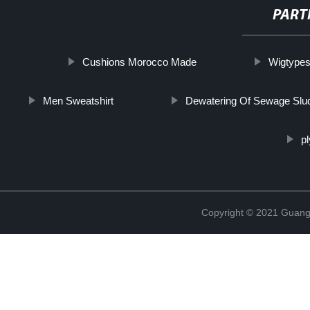
PART
Cushions Morocco Made
Wigtype
Men Sweatshirt
Dewatering Of Sewage Slu
p
Copyright © 2021 Guang