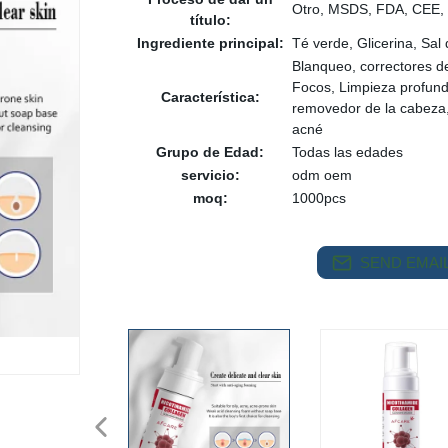
Otro, MSDS, FDA, CEE,
título:
Ingrediente principal:
Té verde, Glicerina, Sal
Blanqueo, correctores de
Focos, Limpieza profu
Característica:
removedor de la cabeza, 
acné
Grupo de Edad:
Todas las edades
servicio:
odm oem
moq:
1000pcs
SEND EMAIL