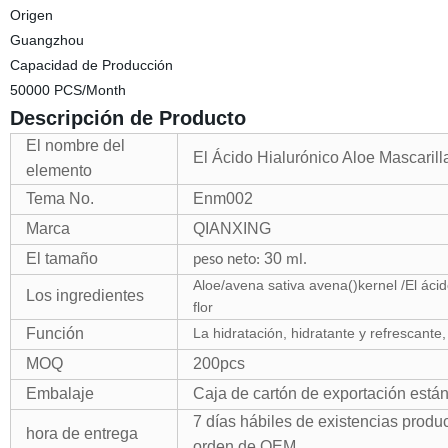
Origen
Guangzhou
Capacidad de Producción
50000 PCS/Month
Descripción de Producto
El nombre del
El Ácido Hialurónico Aloe Mascarilla
elemento
Tema No.
Enm002
Marca
QIANXING
El tamaño
30
peso neto:
ml.
Aloe/avena sativa avena()kernel /El ácid
Los ingredientes
flor
Función
La hidratación,
hidratante y refrescante, 
MOQ
200pcs
Embalaje
Caja de cartón de exportación está
7
días hábiles
de existencias produc
hora de entrega
orden de OEM