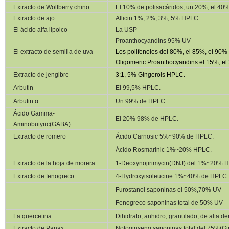
Extracto de Wolfberry chino
El 10% de polisacáridos, un 20%, el 40
Extracto de ajo
Allicin 1%, 2%, 3%, 5% HPLC.
El ácido alfa lipoico
La USP
Proanthocyandins 95% UV
El extracto de semilla de uva
Los polifenoles del 80%, el 85%, el 90%
Oligomeric Proanthocyandins el 15%, e
Extracto de jengibre
3:1, 5%
Gingerols HPLC.
Arbutin
El 99,5% HPLC.
Arbutin α.
Un 99% de HPLC.
Ácido Gamma-
El 20% 98% de HPLC.
Aminobutyric(GABA)
Extracto de romero
Ácido Carnosic 5%~90% de HPLC.
Ácido Rosmarinic 1%~20% HPLC.
Extracto de la hoja de morera
1-Deoxynojirimycin(DNJ) del 1%~20% 
Extracto de fenogreco
4-Hydroxyisoleucine 1%~40% de HPLC.
Furostanol saponinas el 50%,70% UV
Fenogreco saponinas total de 50% UV
La quercetina
Dihidrato
, anhidro, granulado, de alta 
Extracto de Panax
Notoginseng saponinas total del 75%(