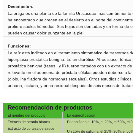
Descripción:
La ortiga es una planta de la familia Urticaceae más comúnmente c
ha encontrado que crecen en el desierto en el norte del continent
prefiere suelos húmedos. Sus hojas son dentadas y en forma de co
pueden causar dolor punzante en la piel.
Funciones:
La raíz está indicado en el tratamiento sintomático de trastornos de 
hiperplasia prostática benigna. Es un diurético, Afrodisíaco, tónico
prostática benigna (fases I y II) fueron tratados con un extracto
relevante en el adenoma de próstata células pueden deberse a la 
(globulina fijadora de hormonas sexuales). Otros estudios clínicos 
urinaria, nicturia, y orina residual después de seis meses de trata
Recomendación de
productos
El nombre del producto
La especificación
Extracto de peonía blanca
Paeoniflorin el 10%, el 20%, el 50%, el
Extracto de corteza de sauce
Un 15% de salicina, el 25%, 30%, el 50