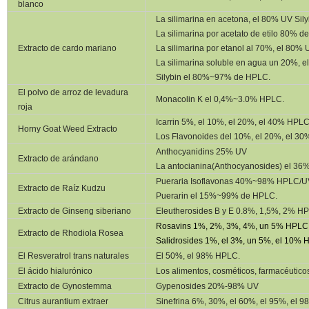
blanco
La silimarina en acetona, el 80% UV Sil
La silimarina por acetato de etilo 80% d
Extracto de cardo mariano
La silimarina por etanol al 70%, el 80% 
La silimarina soluble en agua un 20%, 
Silybin el 80%~97% de HPLC.
El polvo de arroz de levadura
Monacolin K el 0,4%~3.0% HPLC.
roja
Icarrin 5%, el 10%, el 20%, el 40% HPLC
Horny Goat Weed Extracto
Los Flavonoides del 10%, el 20%, el 3
Anthocyanidins 25% UV
Extracto de arándano
La antocianina(Anthocyanosides) el 36
Pueraria Isoflavonas 40%~98% HPLC/U
Extracto de Raíz Kudzu
Puerarin el 15%~99% de HPLC.
Extracto de Ginseng siberiano
Eleutherosides B y E 0.8%, 1,5%, 2% H
Rosavins 1%, 2%, 3%, 4%, un 5% HPLC
Extracto de Rhodiola Rosea
Salidrosides 1%, el 3%, un 5%, el 10% 
El Resveratrol trans naturales
El 50%, el 98% HPLC.
El ácido hialurónico
Los alimentos, cosméticos, farmacéutico
Extracto de Gynostemma
Gypenosides 20%-98% UV
Citrus aurantium extraer
Sinefrina 6%, 30%, el 60%, el 95%, el 