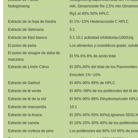
Notoginseng
mín, Ginsenoside Re 2,5% min Ginseno
Rg1 el 40% 50% HPLC.
Extracto de la hoja de hiedra
El 1%~10% Hederacoside C HPLC.
Extracto de Valeriana
5:1
Extracto de frijol blanco
5:1 10:1 actividad inhibitoria
≥1000U/g
El polvo de perla
Los alimentos y cosméticos grado, solub
El polvo de vinagre de sidra de
El 5% 6% 8% de ácido total
manzana
Extracto de Limón Citrus
El 20%,40% del total de los Flavonoides
Eriocitrin 1%~10%
Extracto de Gallnut
El 40% 90% 98% de HPLC.
Extracto de té verde
El 40%~98% de los polifenoles del té de
Extracto de té de la vid
El 50% 90% 98% Dihydromyricetin HPL
Extracto de manzanilla
10:1
Extracto de la linaza
El 20% 40% 50% 60%(Lignanos SDG) 
Extracto de canela
El 10% 20% 30% 40% de los polifenole
Extracto de corteza de pino
Los polifenoles del 80% UV 95% de proa