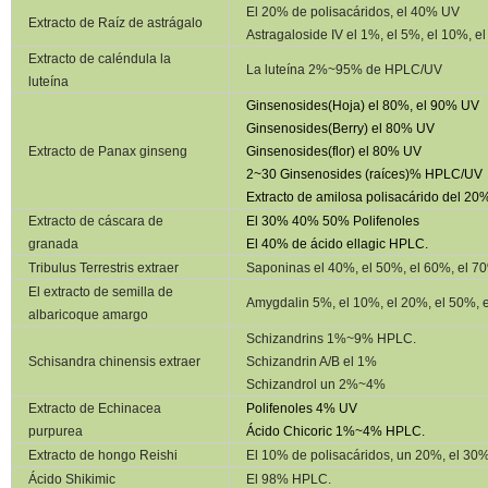
El 20% de polisacáridos, el 40% UV
Extracto de Raíz de astrágalo
Astragaloside IV el 1%, el 5%, el 10%, 
Extracto de caléndula la
La luteína 2%~95% de HPLC/UV
luteína
Ginsenosides(Hoja) el 80%, el 90% UV
Ginsenosides(Berry) el 80% UV
Extracto de Panax ginseng
Ginsenosides(flor) el 80% UV
2~30 Ginsenosides (raíces)% HPLC/UV
Extracto de amilosa polisacárido del 2
Extracto de cáscara de
El 30% 40% 50% Polifenoles
granada
El 40% de ácido ellagic HPLC.
Tribulus Terrestris extraer
Saponinas el 40%, el 50%, el 60%, el 7
El extracto de semilla de
Amygdalin 5%, el 10%, el 20%, el 50%,
albaricoque amargo
Schizandrins 1%~9% HPLC.
Schisandra chinensis extraer
Schizandrin A/B el 1%
Schizandrol un 2%~4%
Extracto de Echinacea
Polifenoles 4% UV
purpurea
Ácido Chicoric 1%~4% HPLC.
Extracto de hongo Reishi
El 10% de polisacáridos, un 20%, el 30
Ácido Shikimic
El 98% HPLC.