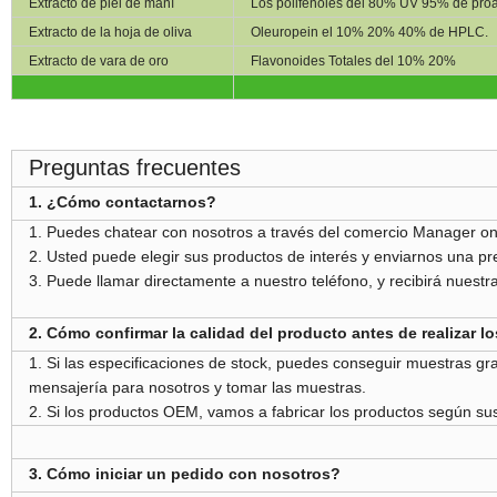
Extracto de piel de maní
Los polifenoles del 80% UV 95% de proa
Extracto de la hoja de oliva
Oleuropein el 10% 20% 40% de HPLC.
Extracto de vara de oro
Flavonoides Totales del 10% 20%
Preguntas frecuentes
1. ¿Cómo contactarnos?
1. Puedes chatear con nosotros a través del comercio Manager on
2. Usted puede elegir sus productos de interés y enviarnos una pr
3. Puede llamar directamente a nuestro teléfono, y recibirá nuest
2. Cómo confirmar la calidad del producto antes de realizar l
1. Si las especificaciones de stock, puedes conseguir muestras grat
mensajería para nosotros y tomar las muestras.
2. Si los productos OEM, vamos a fabricar los productos según sus 
3. Cómo iniciar un pedido con nosotros?