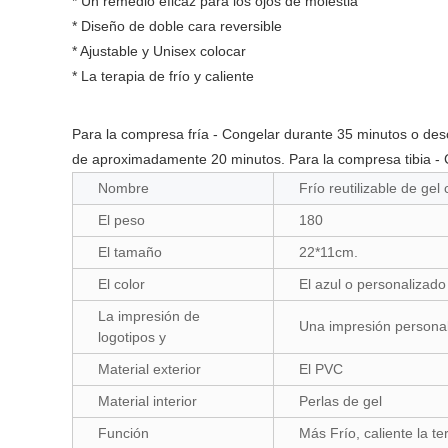
* Un remedio eficaz para los ojos de molestia
* Diseño de doble cara reversible
* Ajustable y Unisex colocar
* La terapia de frío y caliente
Para la compresa fría - Congelar durante 35 minutos o de
de aproximadamente 20 minutos. Para la compresa tibia - C
Nombre
Frío reutilizable de gel
El peso
180
El tamaño
22*11cm.
El color
El azul o personalizado
La impresión de
Una impresión persona
logotipos y
Material exterior
El PVC
Material interior
Perlas de gel
Función
Más Frío, caliente la te