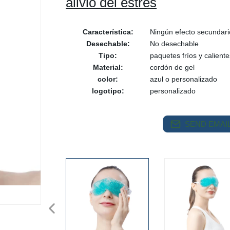
alivio del estrés
Característica:
Ningún efecto secundari
Desechable:
No desechable
Tipo:
paquetes fríos y caliente
Material:
cordón de gel
color:
azul o personalizado
logotipo:
personalizado
SEND EMAIL