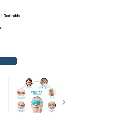
o, Reciclable
s
 TO US