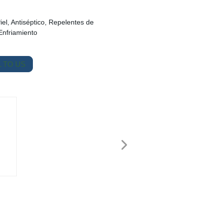
el, Antiséptico, Repelentes de
Enfriamiento
 TO US