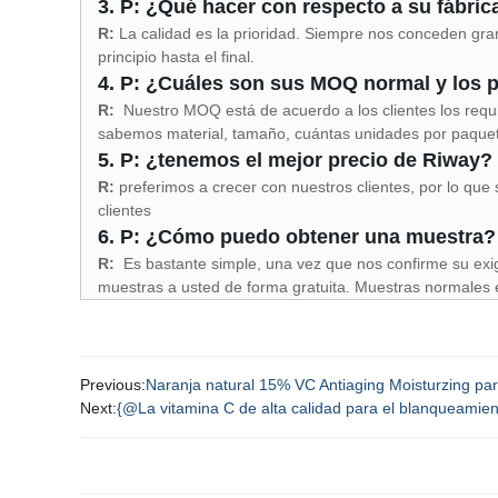
3. P: ¿Qué hacer con respecto a su fábrica
R:
La calidad es la prioridad. Siempre nos conceden gran
principio hasta el final.
4. P: ¿Cuáles son sus MOQ normal y los p
R:
Nuestro MOQ está de acuerdo a los clientes los requis
sabemos material, tamaño, cuántas unidades por paquet
5. P: ¿tenemos el mejor precio de Riway?
R:
preferimos a crecer con nuestros clientes, por lo que
clientes
6. P: ¿Cómo puedo obtener una muestra?
R:
Es bastante simple, una vez que nos confirme su exig
muestras a usted de forma gratuita. Muestras normales es
Previous:
Naranja natural 15% VC Antiaging Moisturzing para 
Next:
{@La vitamina C de alta calidad para el blanqueamien