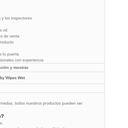
 y los inspectores
a vd.
es de venta
producto
a tu puerta
ionales con experiencia
ación y mostrar
 húmedas, todos nuestros productos pueden ser
s?
o.