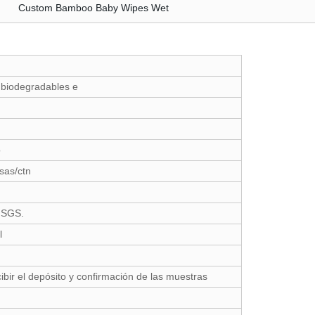
 biodegradables e
o
sas/ctn
, SGS.
l
bir el depósito y confirmación de las muestras