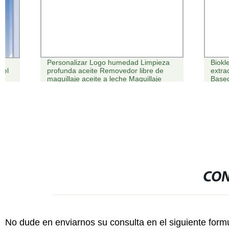
Personalizar Logo humedad Limpieza
Biokleen de e
profunda aceite Removedor libre de
extracción de
maquillaje aceite a leche Maquillaje
Based hipoal
Eliminar aceite Natural suave Maquillaje
fibras de rem
Eliminación
cortinillas or
CON
No dude en enviarnos su consulta en el siguiente form