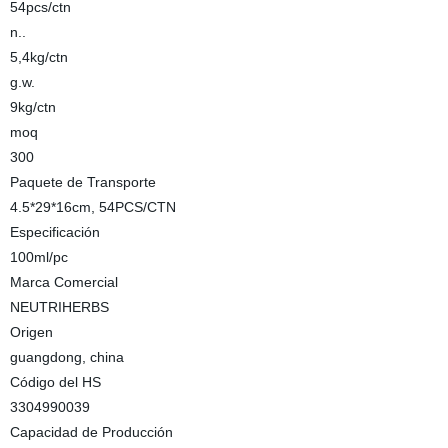
54pcs/ctn
n..
5,4kg/ctn
g.w.
9kg/ctn
moq
300
Paquete de Transporte
4.5*29*16cm, 54PCS/CTN
Especificación
100ml/pc
Marca Comercial
NEUTRIHERBS
Origen
guangdong, china
Código del HS
3304990039
Capacidad de Producción