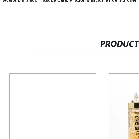
Aceite Limpiador Para La Cara
,
Virador
,
Mascarillas de hidrogel
,
PRODUCT