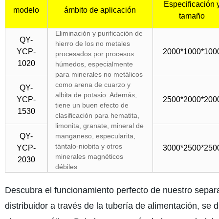
Especificación 
modelo
ámbito de aplicación
tamaño
Eliminación y purificación de
QY-
hierro de los no metales
YCP-
2000*1000*100
procesados por procesos
1020
húmedos, especialmente
para minerales no metálicos
como arena de cuarzo y
QY-
albita de potasio. Además,
YCP-
2500*2000*200
tiene un buen efecto de
1530
clasificación para hematita,
limonita, granate, mineral de
QY-
manganeso, especularita,
tántalo-niobita y otros
YCP-
3000*2500*250
minerales magnéticos
2030
débiles
Descubra el funcionamiento perfecto de nuestro separ
distribuidor a través de la tubería de alimentación, s