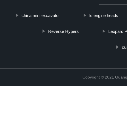
china mini excavator
ls engine heads
Reverse Hypers
Leopard P
cur
Copyright © 2021 Guang