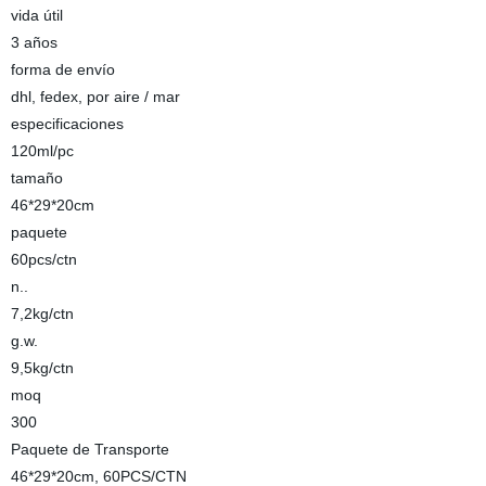
vida útil
3 años
forma de envío
dhl, fedex, por aire / mar
especificaciones
120ml/pc
tamaño
46*29*20cm
paquete
60pcs/ctn
n..
7,2kg/ctn
g.w.
9,5kg/ctn
moq
300
Paquete de Transporte
46*29*20cm, 60PCS/CTN