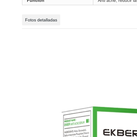
Función
Anti acné, reducir l
Fotos detalladas