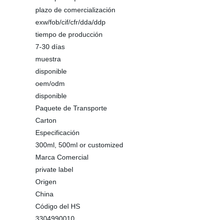
plazo de comercialización
exw/fob/cif/cfr/dda/ddp
tiempo de producción
7-30 días
muestra
disponible
oem/odm
disponible
Paquete de Transporte
Carton
Especificación
300ml, 500ml or customized
Marca Comercial
private label
Origen
China
Código del HS
3304990010