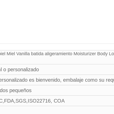
iel Miel Vanilla batida aligeramiento Moisturizer Body L
l o personalizado
personalizado es bienvenido, embalaje como su requ
idos pequeños
,FDA,SGS,ISO22716, COA