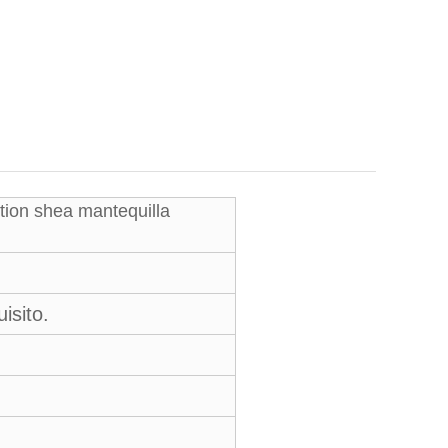
otion shea mantequilla
isito.