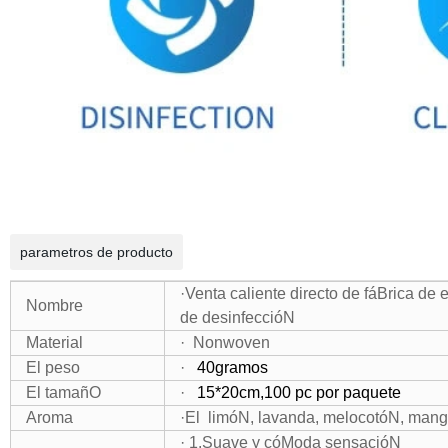
parametros de producto
·Venta caliente directo de fáBrica de 
Nombre
de desinfeccióN
Material
· Nonwoven
El peso
·
40gramos
El tamañO
·
15*20
cm
,100 pc por paquete
Aroma
·El
limóN, lavanda, melocotóN, mango
· 1.Suave y cóModa sensacióN