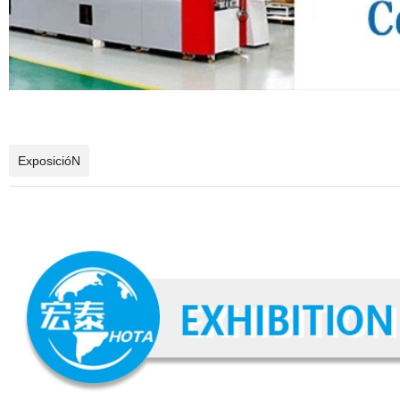
ExposicióN