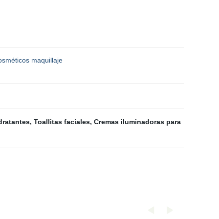
osméticos maquillaje
dratantes
,
Toallitas faciales
,
Cremas iluminadoras para