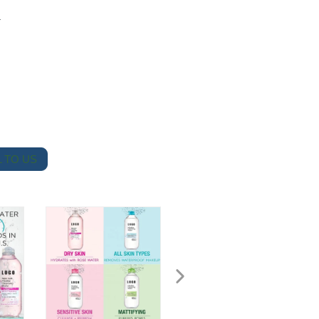
a
 TO US