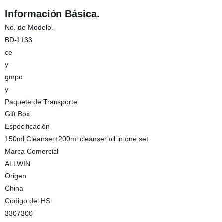
Información Básica.
No. de Modelo.
BD-1133
ce
y
gmpc
y
Paquete de Transporte
Gift Box
Especificación
150ml Cleanser+200ml cleanser oil in one set
Marca Comercial
ALLWIN
Origen
China
Código del HS
3307300