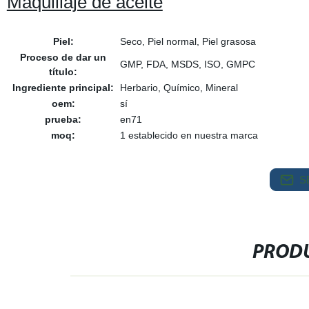
Maquillaje de aceite
Piel:
Seco, Piel normal, Piel grasosa
Proceso de dar un
GMP, FDA, MSDS, ISO, GMPC
título:
Ingrediente principal:
Herbario, Químico, Mineral
oem:
sí
prueba:
en71
moq:
1 establecido en nuestra marca
S
PRODU