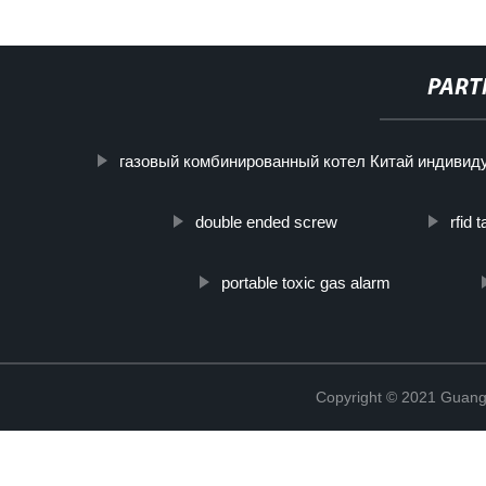
PART
газовый комбинированный котел Китай индивид
double ended screw
rfid 
portable toxic gas alarm
Copyright © 2021 Guang