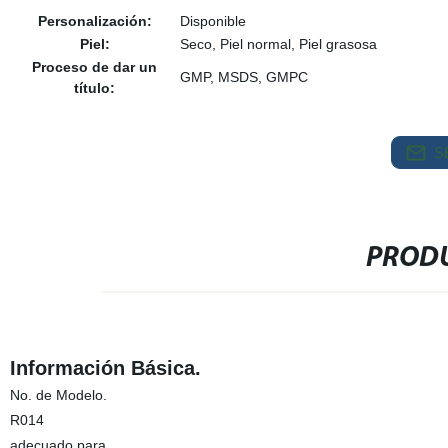
Personalización:
Disponible
Piel:
Seco, Piel normal, Piel grasosa
Proceso de dar un
GMP, MSDS, GMPC
título:
S
PRODU
Información Básica.
No. de Modelo.
R014
adecuado para