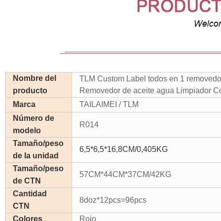
Nombre del
TLM Custom Label todos en 1 removedor
producto
Removedor de aceite agua Limpiador 
Marca
TAILAIMEI / TLM
Número de
R014
modelo
Tamaño/peso
6,5*6,5*16,8CM/0,405KG
de la unidad
Tamaño/peso
57CM*44CM*37CM/42KG
de CTN
Cantidad
8doz*12pcs=96pcs
CTN
Colores
Rojo