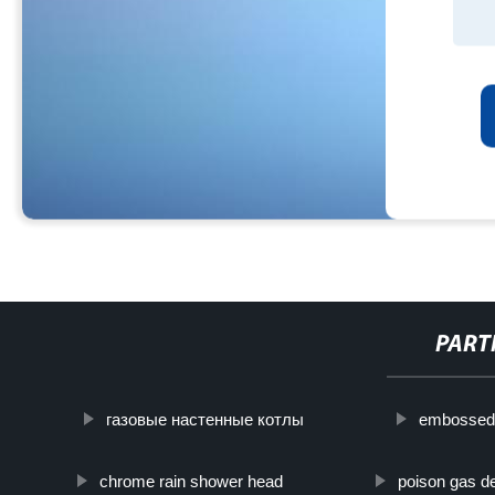
PART
газовые настенные котлы
embossed
chrome rain shower head
poison gas d