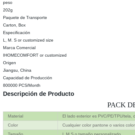
peso
202g
Paquete de Transporte
Carton, Box
Especificación
L, M. S or customized size
Marca Comercial
IHOMECOMFORT or customized
Origen
Jiangsu, China
Capacidad de Producción
800000 PCS/Month
Descripción de Producto
PACK D
Material
El lado exterior es PVC/PE/TPU/tela, de
Color
Cualquier color pantone o varios colo
Tamaño
L,M.S o tamaño personalizado