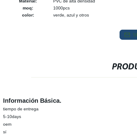
Material:
PVC de alta densidad
moq:
1000pcs
color:
verde, azul y otros
S
PRODU
Información Básica.
tiempo de entrega
5-10days
oem
sí