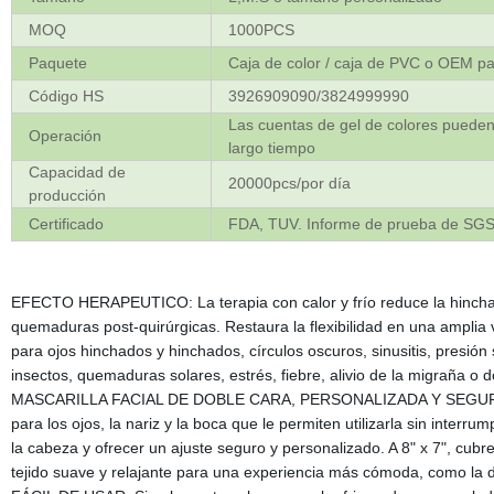
MOQ
1000PCS
Paquete
Caja de color / caja de PVC o OEM pa
Código HS
3926909090/3824999990
Las cuentas de gel de colores pueden
Operación
largo tiempo
Capacidad de
20000pcs/por día
producción
Certificado
FDA, TUV. Informe de prueba de SGS
EFECTO HERAPEUTICO: La terapia con calor y frío reduce la hinchazó
quemaduras post-quirúrgicas. Restaura la flexibilidad en una amplia v
para ojos hinchados y hinchados, círculos oscuros, sinusitis, presión 
insectos, quemaduras solares, estrés, fiebre, alivio de la migraña o 
MASCARILLA FACIAL DE DOBLE CARA, PERSONALIZADA Y SEGURA: Fab
para los ojos, la nariz y la boca que le permiten utilizarla sin interr
la cabeza y ofrecer un ajuste seguro y personalizado. A 8" x 7", cubre
tejido suave y relajante para una experiencia más cómoda, como la 