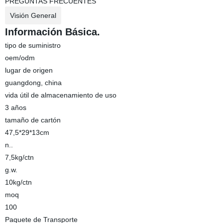
PREGUNTAS FRECUENTES
Visión General
Información Básica.
tipo de suministro
oem/odm
lugar de origen
guangdong, china
vida útil de almacenamiento de uso
3 años
tamaño de cartón
47,5*29*13cm
n..
7,5kg/ctn
g.w.
10kg/ctn
moq
100
Paquete de Transporte