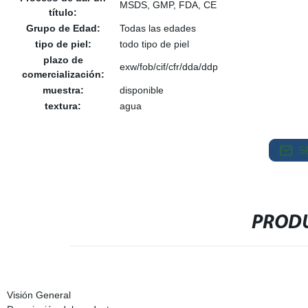
MSDS, GMP, FDA, CE
título:
Grupo de Edad:
Todas las edades
tipo de piel:
todo tipo de piel
plazo de
exw/fob/cif/cfr/dda/ddp
comercialización:
muestra:
disponible
textura:
agua
S
PRODU
Visión General