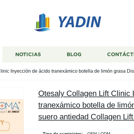
YADIN
NOTICIAS
BLOG
CONTÁCT
Clinic Inyección de ácido tranexámico botella de limón grasa Di
Otesaly Collagen Lift Clinic
tranexámico botella de limó
suero antiedad Collagen Lif
Tipo de suministro:
OEM / ODM