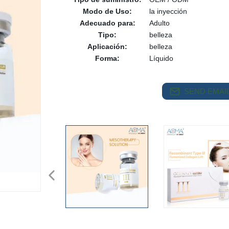
Modo de Uso:
la inyección
Adecuado para:
Adulto
Tipo:
belleza
Aplicación:
belleza
Forma:
Líquido
SEND EMAIL