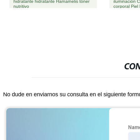
iluminación Cuidado de la piel Crema
Serum 20% ác
corporal Piel Natural blanqueando
vitamina E O
Loción corporal
Envejecimient
arrugas Vita
Seafort Healt
CON
No dude en enviarnos su consulta en el siguiente form