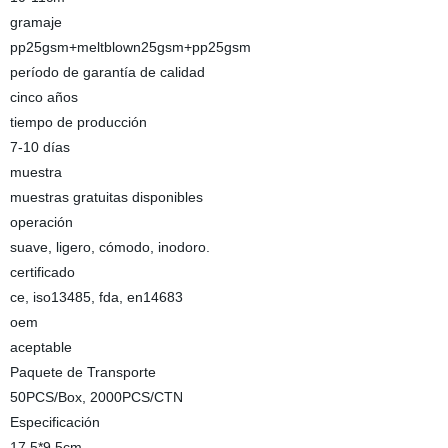
gramaje
pp25gsm+meltblown25gsm+pp25gsm
período de garantía de calidad
cinco años
tiempo de producción
7-10 días
muestra
muestras gratuitas disponibles
operación
suave, ligero, cómodo, inodoro.
certificado
ce, iso13485, fda, en14683
oem
aceptable
Paquete de Transporte
50PCS/Box, 2000PCS/CTN
Especificación
17.5*9.5cm