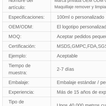
Nombre del
Marca privada OEM ODM Org
Maquillaje remover y limpiad
artículo:
Especificaciones:
100ml o personalizado
OEM/ODM:
El logotipo personaliza
MOQ:
Aceptar pedidos peque
Certificación:
MSDS,GMPC,FDA,SGS
Ejemplo:
Aceptable
Tiempo de
2-7 días
muestra:
Embalaje:
Embalaje estándar / pe
Experiencia:
Más de 15 años de expe
Tipo de
Unos 40.000 metros c