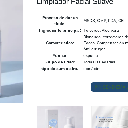
Limpiador Facial Suave
Proceso de dar un
MSDS, GMP, FDA, CE
título:
Ingrediente principal:
Té verde, Aloe vera
Blanqueo, correctores de
Característica:
Focos, Compensación m
Anti arrugas
Formar:
espuma
Grupo de Edad:
Todas las edades
tipo de suministro:
oem/odm
SEND EMAIL