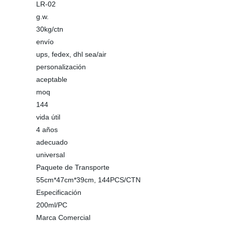
LR-02
g.w.
30kg/ctn
envío
ups, fedex, dhl sea/air
personalización
aceptable
moq
144
vida útil
4 años
adecuado
universal
Paquete de Transporte
55cm*47cm*39cm, 144PCS/CTN
Especificación
200ml/PC
Marca Comercial