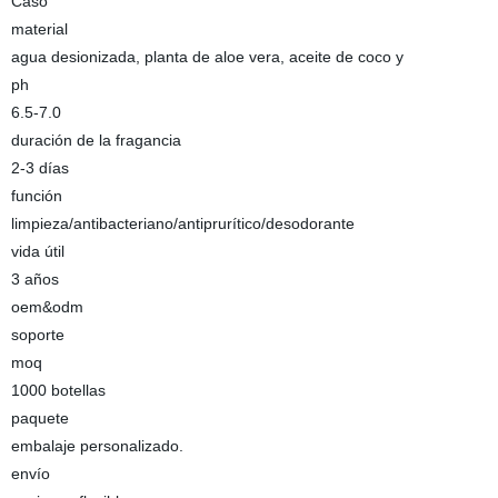
Caso
material
agua desionizada, planta de aloe vera, aceite de coco y
ph
6.5-7.0
duración de la fragancia
2-3 días
función
limpieza/antibacteriano/antiprurítico/desodorante
vida útil
3 años
oem&odm
soporte
moq
1000 botellas
paquete
embalaje personalizado.
envío