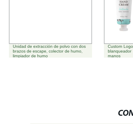
Custom Logo forma de huevo Coco
Etiqueta p
blanqueador Body Crema loción de
Numering 
manos
Rosa Lip 
CON