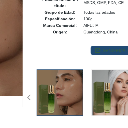
MSDS, GMP, FDA, CE
título:
Grupo de Edad:
Todas las edades
Especificación:
100g
Marca Comercial:
AIFUJIA
Origen:
Guangdong, China
SEND EMAIL