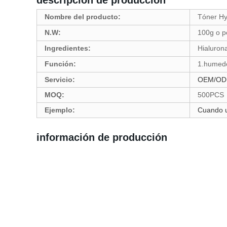
descripción de producción
Nombre del producto:
Tóner Hy
N.W:
100g o p
Ingredientes:
Hialuron
Función:
1.humede
Servicio:
OEM/ODM 
MOQ:
500PCS
Ejemplo:
Cuando u
información de producción