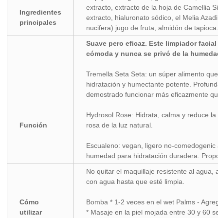
extracto, extracto de la hoja de Camellia S
Ingredientes
extracto, hialuronato sódico, el Melia Azad
principales
nucifera) jugo de fruta, almidón de tapioca
Suave pero eficaz. Este limpiador facial 
cómoda y nunca se privó de la humeda
Tremella Seta Seta: un súper alimento qu
hidratación y humectante potente. Profun
demostrado funcionar más eficazmente que 
Hydrosol Rose: Hidrata, calma y reduce la
Función
rosa de la luz natural.
Escualeno: vegan, ligero no-comedogenic a
humedad para hidratación duradera. Propo
No quitar el maquillaje resistente al agua
con agua hasta que esté limpia.
Cómo
Bomba * 1-2 veces en el wet Palms - Agr
utilizar
* Masaje en la piel mojada entre 30 y 60 