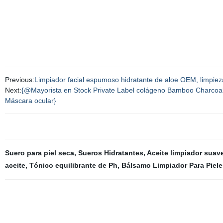
Previous:
Limpiador facial espumoso hidratante de aloe OEM, limpieza 
Next:
{@Mayorista en Stock Private Label colágeno Bamboo Charcoal R
Máscara ocular}
Suero para piel seca
,
Sueros Hidratantes
,
Aceite limpiador suav
aceite
,
Tónico equilibrante de Ph
,
Bálsamo Limpiador Para Piel