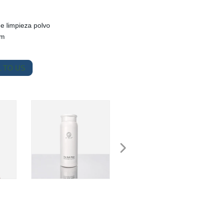
de limpieza polvo
em
 TO US