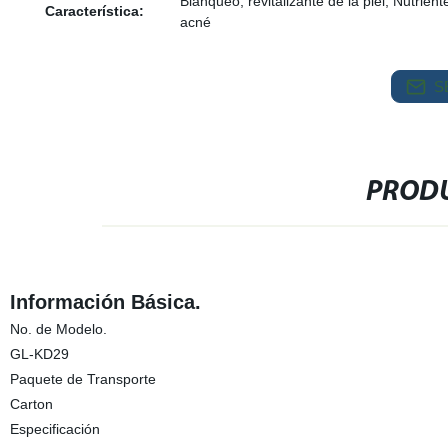
Blanqueo, revitalizante de la piel, Nutrien
Característica:
acné
S
PRODU
Información Básica.
No. de Modelo.
GL-KD29
Paquete de Transporte
Carton
Especificación