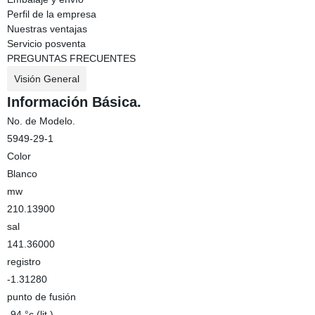
Perfil de la empresa
Nuestras ventajas
Servicio posventa
PREGUNTAS FRECUENTES
Visión General
Información Básica.
No. de Modelo.
5949-29-1
Color
Blanco
mw
210.13900
sal
141.36000
registro
-1.31280
punto de fusión
-94 °c (lit.)