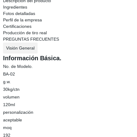
Descripción del producto
Ingredientes
Fotos detalladas
Perfil de la empresa
Certificaciones
Producción de tiro real
PREGUNTAS FRECUENTES
Visión General
Información Básica.
No. de Modelo.
BA-02
g.w.
30kg/ctn
volumen
120ml
personalización
aceptable
moq
192