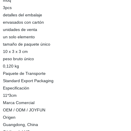
moq
3pcs
detalles del embalaje
envasados con cartón
unidades de venta
un solo elemento
tamaño de paquete único
10 x 3 x 3 cm
peso bruto único
0,120 kg
Paquete de Transporte
Standard Export Packaging
Especificación
11*3cm
Marca Comercial
OEM / ODM / JOYFUN
Origen
Guangdong, China