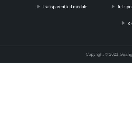
transparent lcd module
full sp
cl
Copyright © 2021 Guang