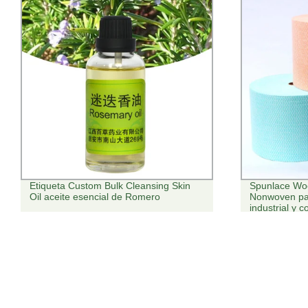
Spunlace Woodpulp y poliéster
Nuevo tratam
Nonwoven paños de limpieza para uso
se blanquean
industrial y comercial
Oligopeptide