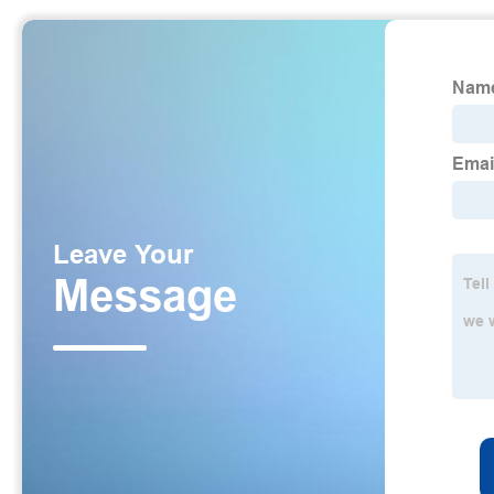
Máscara negra
,
Suero hidratante para pieles secas
,
Emolientes 
Toallitas limpiadoras de párpados
,
Bálsamo Limpiador Desmaqui
PRODUCT