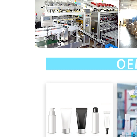
Embalaje normal:
Si no tiene ningún requisito, embalaremos de acue
Embalaje personalizado:
Si tienes alguna idea del embalaje, no duz
necesidades.
Envío:
DHL, UPS, FedEx, TNT, etc.
Si tienes tu agente de transportes en China, podemos enviárselos.
Introducción a la empresa: