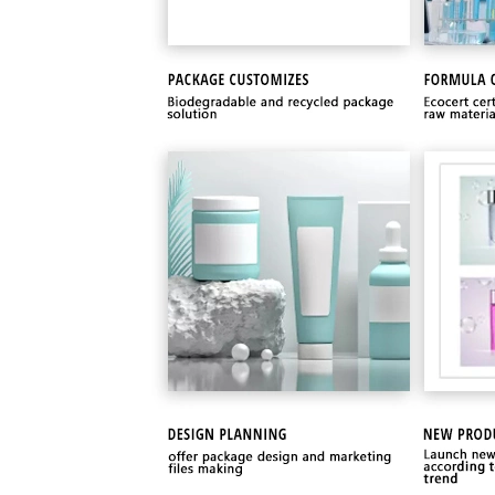
Nuestra empresa es un fabricante profesional dedicado a la investig
lápiz labial, brillo labial, revestimiento labial, sombra ocular, revest
la piel así como productos para el cuidado de la piel como la máscara
suero, Loción, aceite esencial, limpiador facial, removedor de maquil
personalizados (logotipo, embalaje, etiqueta)
Bienvenido a hacer OEM servicio / Marca personalizada. Si estás int
responderemos dentro de 12hours.