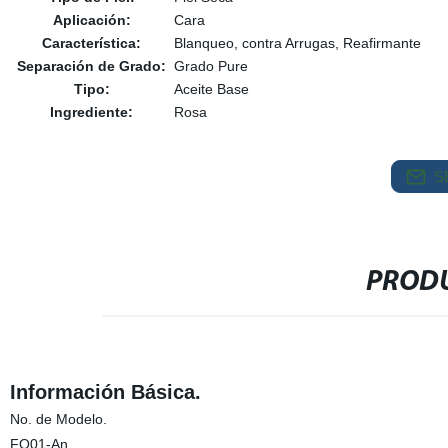
Aplicación:
Cara
Característica:
Blanqueo, contra Arrugas, Reafirmante
Separación de Grado:
Grado Pure
Tipo:
Aceite Base
Ingrediente:
Rosa
S
PRODU
Información Básica.
No. de Modelo.
FO01-An