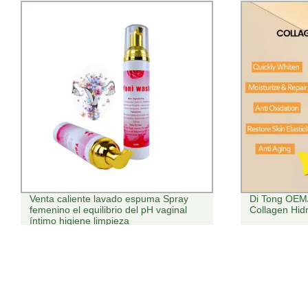
Di Tong OEM/ODM Luxury Sleep
Etiqueta Pri
Collagen Hidromel Melting Facial Mask
Segunda grie
músculos de l
de belleza H
cara de escul