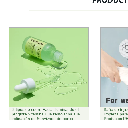
PRODUCT
Baño de tejido sin tejer paños de
Fábrica de su
limpieza para las mascotas Travle
Oxybenzone 
Productos PET
Methoxybenz
Methoxy Ben