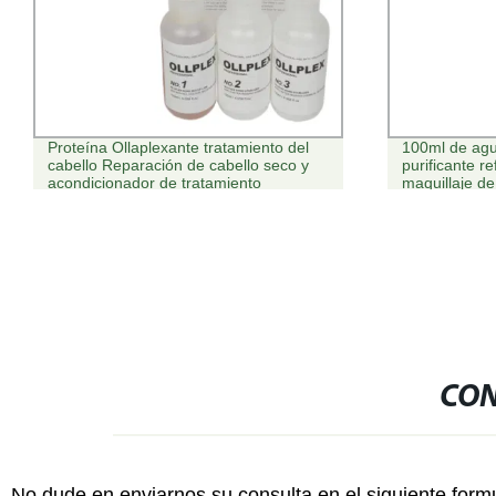
100ml de agua de limpieza profunda
Blanquear la 
purificante refrescante removedor de
Vitamina C y 
maquillaje de ojos suave removedor de
1,0G/5ml.
Maquillaje de Labios
CON
No dude en enviarnos su consulta en el siguiente form