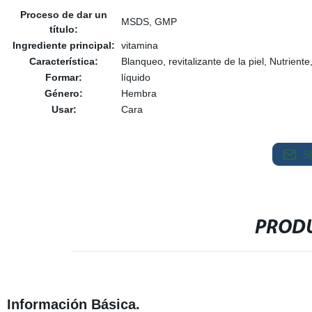
Proceso de dar un
MSDS, GMP
título:
Ingrediente principal:
vitamina
Característica:
Blanqueo, revitalizante de la piel, Nutrient
Formar:
líquido
Género:
Hembra
Usar:
Cara
S
PRODU
Información Básica.