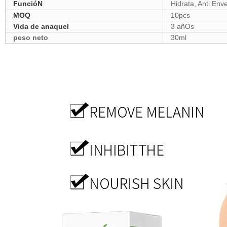
FuncióN
Hidrata, Anti Env
MOQ
10pcs
Vida de anaquel
3 añOs
peso neto
30ml