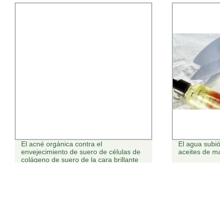
El agua subió de gotas de aceite los
OEM Private 
aceites de masaje de cuerpo
100% ácido V
Suero