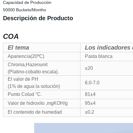
Capacidad de Producción
50000 Buckets/Months
Descripción de Producto
COA
El tema
Los indicadores
Apariencia(20ºC)
Pasta blanca
Chroma,Hazenunit
≤20
(Platino-cobalto escala).
El valor de PH
6.0-7.0
(1% de agua la solución)
Punto Colud °C.
81±4
Valor de hidroxilo ,mgKOH/g
95±4
El contenido de humedad
≤0.2