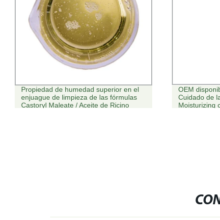
OEM disponible Vitamina C Facial
Marca priv
Cuidado de la piel Whitening
Remover B
Moisturizing cara Crema
Bálsamo de
cara
CON