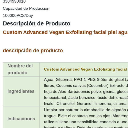
3304990010
Capacidad de Producción
100000PCS/Day
Descripción de Producto
Custom Advanced Vegan Exfoliating facial piel agua
descripción de producto
Nombre del
Custom Advanced Vegan Exfoliating facial p
producto
Agua, Glicerina, PPG-1-PEG-9 éter de glicol La
flores, Cucumis sativus (Cucumber) Extracto de 
Ingredientes
hoja de Aloe Barbadensis polvo, glicina, glucos
fenoxietanol, ácido benzoico, ácido dehidroacét
linalol, Citronellol, Geraniol, limoneno, cinamal 
Limpiar por saturar la almohadilla de algodón c
trague. Evite el contacto con los ojos. Mantén
Indicaciones
utilice si tiene una sensibilidad conocida a uno 
irritada o dañada. Deje de usarlo si se produce 