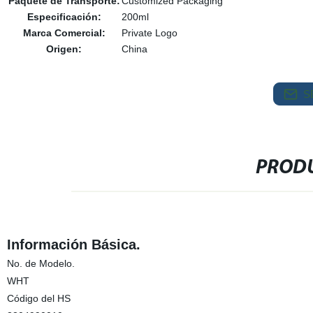
Paquete de Transporte:
Customized Packaging
Especificación:
200ml
Marca Comercial:
Private Logo
Origen:
China
S
PRODU
Información Básica.
No. de Modelo.
WHT
Código del HS