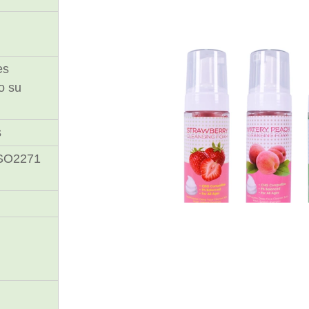
es
o su
s
SO2271