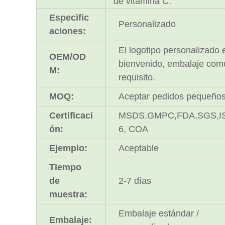
de vitamina C.
Especific
Personalizado
aciones:
El logotipo personalizado 
OEM/OD
bienvenido, embalaje com
M:
requisito.
MOQ:
Aceptar pedidos pequeño
Certificaci
MSDS,GMPC,FDA,SGS,I
ón:
6, COA
Ejemplo:
Aceptable
Tiempo
de
2-7 días
muestra:
Embalaje estándar /
Embalaje: