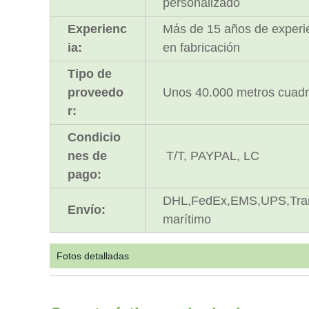
personalizado
Experienc
Más de 15 años de experi
ia:
en fabricación
Tipo de
proveedo
Unos 40.000 metros cuad
r:
Condicio
nes de
T/T, PAYPAL, LC
pago:
DHL,FedEx,EMS,UPS,Tra
Envío:
marítimo
Fotos detalladas