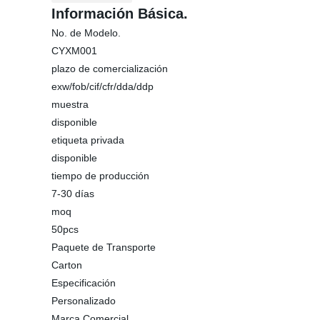
Información Básica.
No. de Modelo.
CYXM001
plazo de comercialización
exw/fob/cif/cfr/dda/ddp
muestra
disponible
etiqueta privada
disponible
tiempo de producción
7-30 días
moq
50pcs
Paquete de Transporte
Carton
Especificación
Personalizado
Marca Comercial