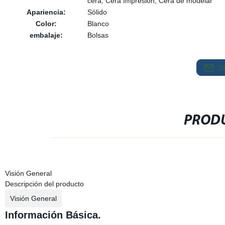
cera, Cera Impresión, Cera de modelar
Apariencia:
Sólido
Color:
Blanco
embalaje:
Bolsas
S
PRODU
Visión General
Descripción del producto
Visión General
Información Básica.